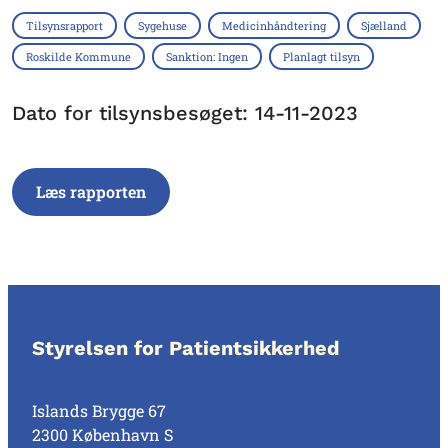
Tilsynsrapport
Sygehuse
Medicinhåndtering
Sjælland
Roskilde Kommune
Sanktion: Ingen
Planlagt tilsyn
Dato for tilsynsbesøget: 14-11-2023
Læs rapporten
Styrelsen for Patientsikkerhed
Islands Brygge 67
2300 København S