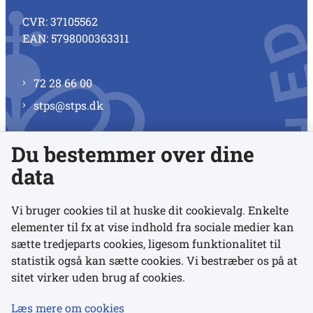
CVR: 37105562
EAN: 5798000363311
72 28 66 00
stps@stps.dk
Du bestemmer over dine
Se alle kontaktnumre
data
Vi bruger cookies til at huske dit cookievalg. Enkelte
elementer til fx at vise indhold fra sociale medier kan
Links
sætte tredjeparts cookies, ligesom funktionalitet til
statistik også kan sætte cookies. Vi bestræber os på at
sitet virker uden brug af cookies.
Udgivelser
Tilgængelighedserklæring
Læs mere om cookies