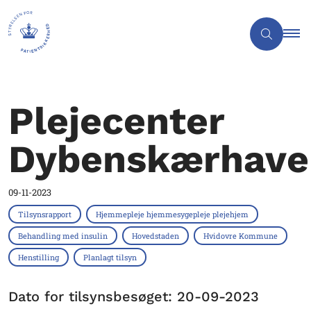
Plejecenter
Dybenskærhave
09-11-2023
Tilsynsrapport
Hjemmepleje hjemmesygepleje plejehjem
Behandling med insulin
Hovedstaden
Hvidovre Kommune
Henstilling
Planlagt tilsyn
Dato for tilsynsbesøget: 20-09-2023