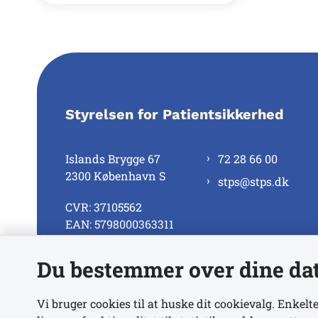
Styrelsen for Patientsikkerhed
Islands Brygge 67
72 28 66 00
2300 København S
stps@stps.dk
CVR: 37105562
EAN: 5798000363311
Du bestemmer over dine da
Se alle kontaktnumre
Vi bruger cookies til at huske dit cookievalg. Enkelte