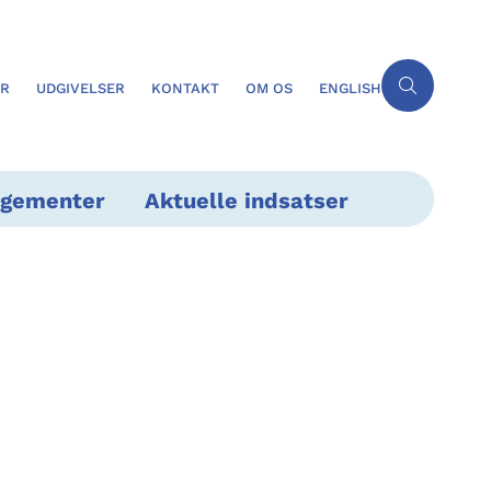
ER
UDGIVELSER
KONTAKT
OM OS
ENGLISH
ngementer
Aktuelle indsatser