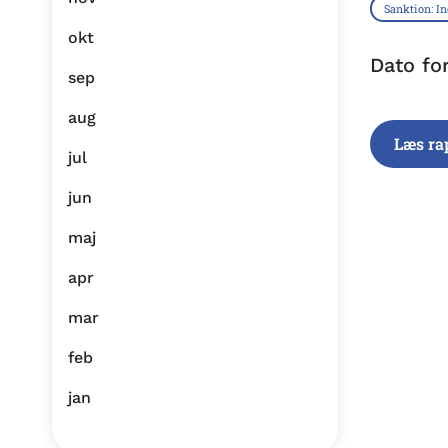
Sanktion: I
okt
Dato fo
sep
aug
Læs ra
jul
jun
maj
apr
mar
feb
jan