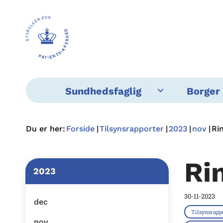
Sundhedsfaglig
Borger 
Du er her:
Forside
Tilsynsrapporter
2023
nov
Ri
Ri
2023
30-11-2023
dec
Tilsynsrapp
nov