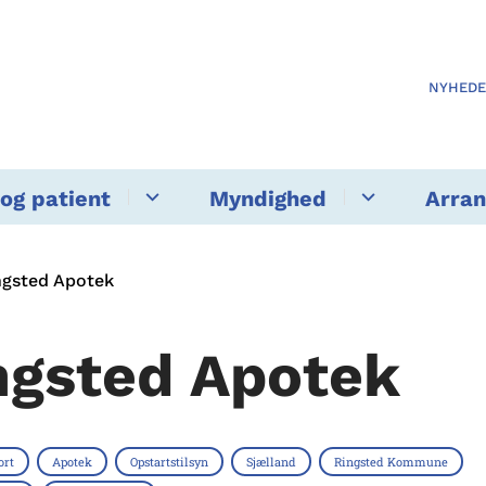
NYHED
og patient
Myndighed
Arra
ngsted Apotek
ngsted Apotek
ort
Apotek
Opstartstilsyn
Sjælland
Ringsted Kommune