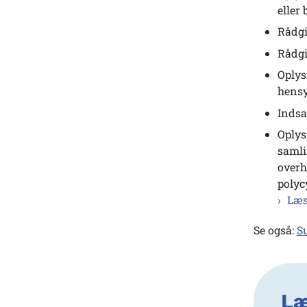
eller
Rådgi
Rådgi
Oplys
hensy
Indsa
Oplys
samli
overh
polyc
Læs
Se også:
S
L