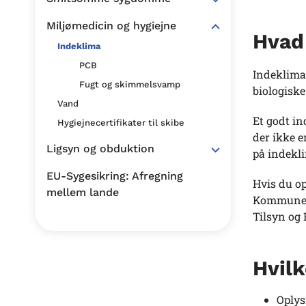
Miljømedicin og hygiejne
Hvad
Indeklima
PCB
Indeklima
Fugt og skimmelsvamp
biologiske
Vand
Et godt in
Hygiejnecertifikater til skibe
der ikke e
Ligsyn og obduktion
på indekli
EU-Sygesikring: Afregning
Hvis du o
mellem lande
Kommunen 
Tilsyn og
Hvilk
Oplys