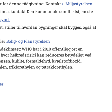
var for denne rådgivning. Kontakt
Miljøstyrelsen
eklima, kontakt Den kommunale sundhedstjeneste
lsynet
 stiller til hvordan bygninger skal bygges, også af
ller
Bolig- og Planstyrelsen
deklimaet: WHO har i 2010 offentliggjort en
 hvor helbredsrisici kan reduceres betydeligt ved
enzen, kulilte, formaldehyd, kvælstofdioxid,
en, triklorethylen og tetraklorethylen.
er