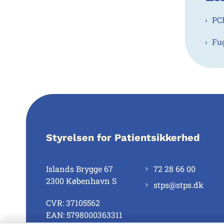
PC
Fu
Styrelsen for Patientsikkerhed
Islands Brygge 67
72 28 66 00
2300 København S
stps@stps.dk
CVR: 37105562
EAN: 5798000363311