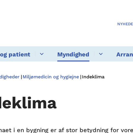
NYHED
og patient
Myndighed
Arra
ndigheder
Miljømedicin og hygiejne
Indeklima
deklima
maet i en bygning er af stor betydning for vor