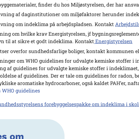
 byggematerialer, finder du hos Miljøstyrelsen, der har ans
vning af daginstitutioner om miljøfaktorer herunder ind
vning om indeklima på arbejdspladsen. Kontakt
Arbejdsti
ning om hvilke krav Energistyrelsen, jf bygningsreglementet,
n til at sikre et godt indeklima. Kontakt
Energistyrelsen
tser overfor sundhedsfarlige boliger, kontakt kommunen e
ninger om WHO guidelines for udvalgte kemiske stoffer i in
ng af guidelines for udvalgte kemiske stoffer i indeklimaet,
oldelse af guidelines. Der er tale om guidelines for radon, b
ykliske aromatiske hydrocarboner, også kaldet PAH’er, naftal
 WHO guidelines
undhedsstyrelsens forebyggelsespakke om indeklima i skol
æs om