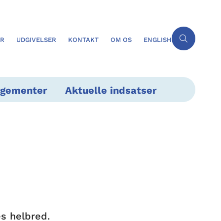
ER
UDGIVELSER
KONTAKT
OM OS
ENGLISH
ngementer
Aktuelle indsatser
es helbred.