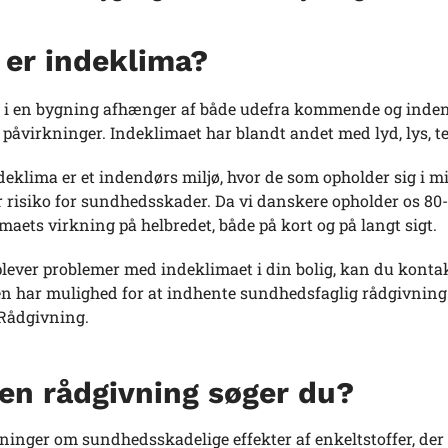
 er indeklima?
 i en bygning afhænger af både udefra kommende og indendø
 påvirkninger. Indeklimaet har blandt andet med lyd, lys, tem
deklima er et indendørs miljø, hvor de som opholder sig i mi
r risiko for sundhedsskader. Da vi danskere opholder os 80-
maets virkning på helbredet, både på kort og på langt sigt.
plever problemer med indeklimaet i din bolig, kan du kont
har mulighed for at indhente sundhedsfaglig rådgivning f
 Rådgivning.
en rådgivning søger du?
ninger om sundhedsskadelige effekter af enkeltstoffer, der