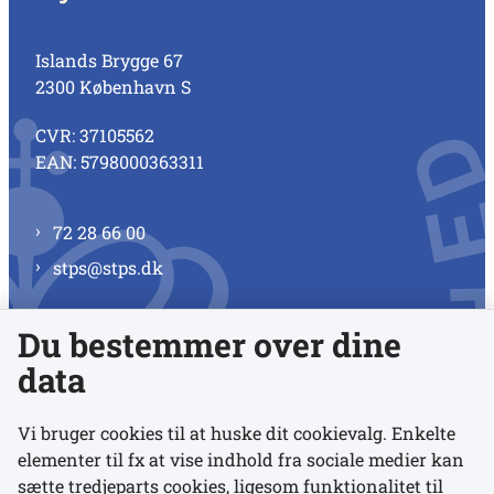
Islands Brygge 67
2300 København S
CVR: 37105562
EAN: 5798000363311
72 28 66 00
stps@stps.dk
Du bestemmer over dine
Se alle kontaktnumre
data
Vi bruger cookies til at huske dit cookievalg. Enkelte
elementer til fx at vise indhold fra sociale medier kan
Links
sætte tredjeparts cookies, ligesom funktionalitet til