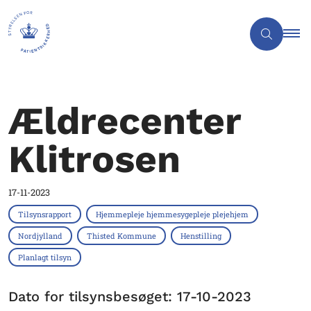
Ældrecenter
Klitrosen
17-11-2023
Tilsynsrapport
Hjemmepleje hjemmesygepleje plejehjem
Nordjylland
Thisted Kommune
Henstilling
Planlagt tilsyn
Dato for tilsynsbesøget: 17-10-2023