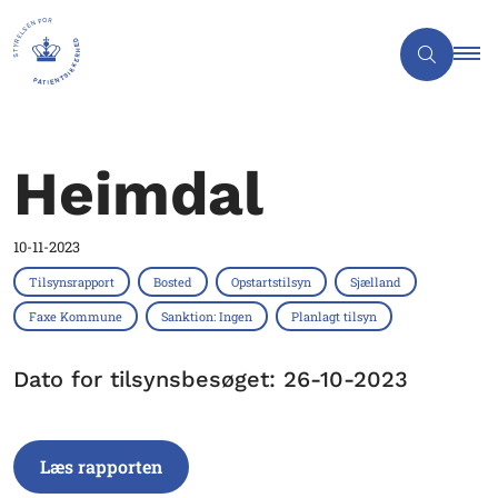
Heimdal
10-11-2023
Tilsynsrapport
Bosted
Opstartstilsyn
Sjælland
Faxe Kommune
Sanktion: Ingen
Planlagt tilsyn
Dato for tilsynsbesøget: 26-10-2023
Læs rapporten