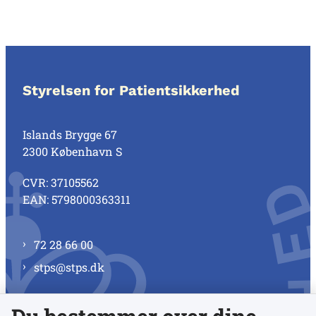
Styrelsen for Patientsikkerhed
Islands Brygge 67
2300 København S
CVR: 37105562
EAN: 5798000363311
72 28 66 00
stps@stps.dk