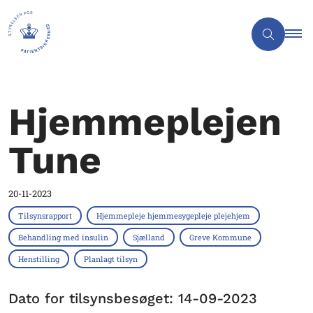
Hjemmeplejen
Tune
20-11-2023
Tilsynsrapport
Hjemmepleje hjemmesygepleje plejehjem
Behandling med insulin
Sjælland
Greve Kommune
Henstilling
Planlagt tilsyn
Dato for tilsynsbesøget: 14-09-2023