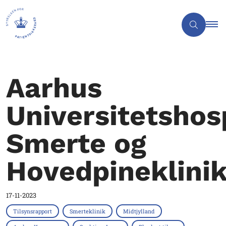
Aarhus
Universitetshosp
Smerte og
Hovedpineklini
17-11-2023
Tilsynsrapport
Smerteklinik
Midtjylland