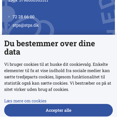
72 28 66 00
stps@stps.dk
Du bestemmer over dine
Se alle kontaktnumre
data
Vi bruger cookies til at huske dit cookievalg. Enkelte
elementer til fx at vise indhold fra sociale medier kan
Links
sætte tredjeparts cookies, ligesom funktionalitet til
statistik også kan sætte cookies. Vi bestræber os på at
sitet virker uden brug af cookies.
Udgivelser
Tilgængelighedserklæring
Læs mere om cookies
Data- og privatlivspolitik
Accepter alle
Cookies