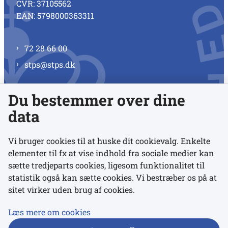
CVR: 37105562
EAN: 5798000363311
72 28 66 00
stps@stps.dk
Du bestemmer over dine
Se alle kontaktnumre
data
Vi bruger cookies til at huske dit cookievalg. Enkelte
elementer til fx at vise indhold fra sociale medier kan
Links
sætte tredjeparts cookies, ligesom funktionalitet til
statistik også kan sætte cookies. Vi bestræber os på at
sitet virker uden brug af cookies.
Udgivelser
Tilgængelighedserklæring
Læs mere om cookies
Data- og privatlivspolitik