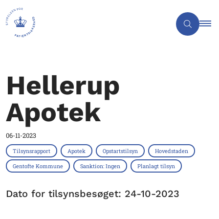
Hellerup
Apotek
06-11-2023
Tilsynsrapport
Apotek
Opstartstilsyn
Hovedstaden
Gentofte Kommune
Sanktion: Ingen
Planlagt tilsyn
Dato for tilsynsbesøget: 24-10-2023