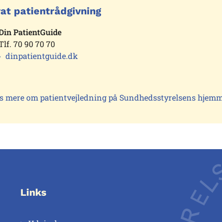
vat patientrådgivning
Din PatientGuide
Tlf. 70 90 70 70
dinpatientguide.dk
s mere om patientvejledning på Sundhedsstyrelsens hjem
Links