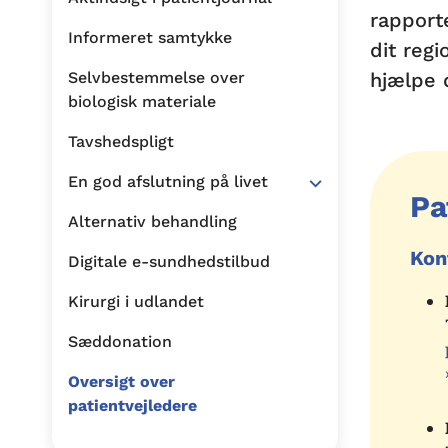
rapport
Informeret samtykke
dit regi
hjælpe d
Selvbestemmelse over
biologisk materiale
Tavshedspligt
En god afslutning på livet
Pa
Alternativ behandling
Kon
Digitale e-sundhedstilbud
Kirurgi i udlandet
Sæddonation
Oversigt over
patientvejledere