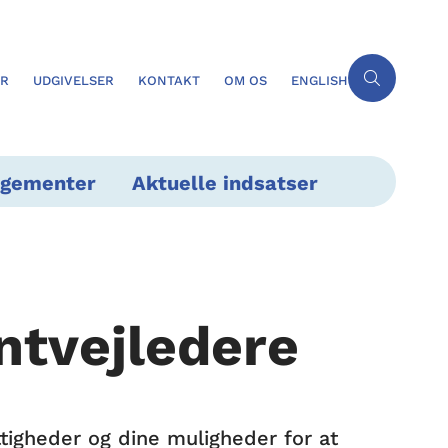
ER
UDGIVELSER
KONTAKT
OM OS
ENGLISH
ngementer
Aktuelle indsatser
ntvejledere
ttigheder og dine muligheder for at