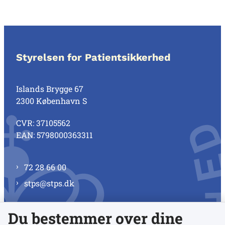
Styrelsen for Patientsikkerhed
Islands Brygge 67
2300 København S
CVR: 37105562
EAN: 5798000363311
72 28 66 00
stps@stps.dk
Du bestemmer over dine
Se alle kontaktnumre