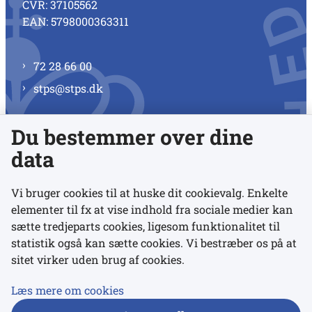
CVR: 37105562
EAN: 5798000363311
72 28 66 00
stps@stps.dk
Du bestemmer over dine
Se alle kontaktnumre
data
Vi bruger cookies til at huske dit cookievalg. Enkelte
elementer til fx at vise indhold fra sociale medier kan
Links
sætte tredjeparts cookies, ligesom funktionalitet til
statistik også kan sætte cookies. Vi bestræber os på at
sitet virker uden brug af cookies.
Udgivelser
Tilgængelighedserklæring
Læs mere om cookies
Data- og privatlivspolitik