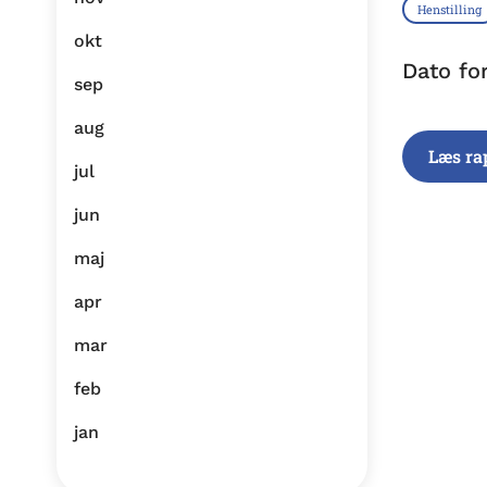
Henstilling
okt
Dato fo
sep
aug
Læs ra
jul
jun
maj
apr
mar
feb
jan