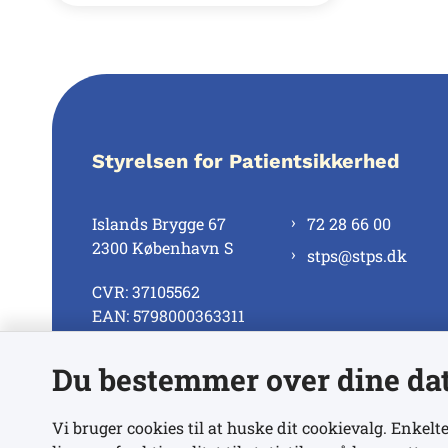
Styrelsen for Patientsikkerhed
Islands Brygge 67
72 28 66 00
2300 København S
stps@stps.dk
CVR: 37105562
EAN: 5798000363311
Du bestemmer over dine da
Se alle kontaktnumre
Vi bruger cookies til at huske dit cookievalg. Enkelte