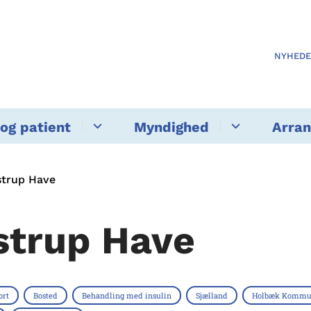
NYHED
og patient
Myndighed
Arra
strup Have
strup Have
ort
Bosted
Behandling med insulin
Sjælland
Holbæk Kommu