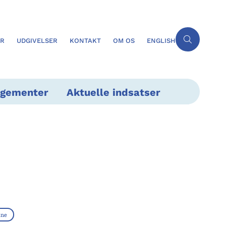
ER
UDGIVELSER
KONTAKT
OM OS
ENGLISH
ngementer
Aktuelle indsatser
ne