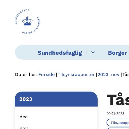
Sundhedsfaglig
Borger 
Du er her:
Forside
Tilsynsrapporter
2023
nov
Tå
Tå
2023
09-11-2023
dec
Tilsynsrapp
nov