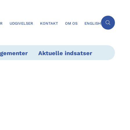
ER
UDGIVELSER
KONTAKT
OM OS
ENGLISH
ngementer
Aktuelle indsatser