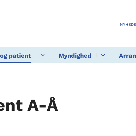
NYHED
og patient
Myndighed
Arra
ent A-Å