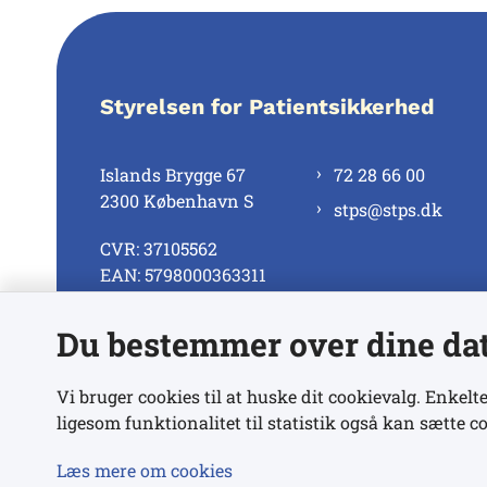
Styrelsen for Patientsikkerhed
Islands Brygge 67
72 28 66 00
2300 København S
stps@stps.dk
CVR: 37105562
EAN: 5798000363311
Du bestemmer over dine da
Se alle kontaktnumre
Vi bruger cookies til at huske dit cookievalg. Enkelte
ligesom funktionalitet til statistik også kan sætte co
Læs mere om cookies