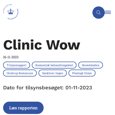
Clinic Wow
16-11-2023
Tilsynsrapport
Kosmetisk behandlingssted
Hovedstaden
Glostrup Kommune
Sanktion: Ingen
Planlagt tilsyn
Dato for tilsynsbesøget: 01-11-2023
Læs rapporten