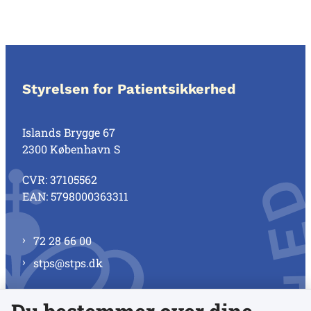
Styrelsen for Patientsikkerhed
Islands Brygge 67
2300 København S
CVR: 37105562
EAN: 5798000363311
72 28 66 00
stps@stps.dk