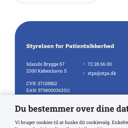
Styrelsen for Patientsikkerhed
Islands Brygge 67
72 28 66 00
2300 København S
stps@stps.dk
CVR: 37105562
EAN: 5798000363311
Du bestemmer over dine da
Se alle kontaktnumre
Vi bruger cookies til at huske dit cookievalg. Enkelte