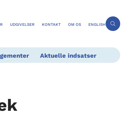
ER
UDGIVELSER
KONTAKT
OM OS
ENGLISH
ngementer
Aktuelle indsatser
ek