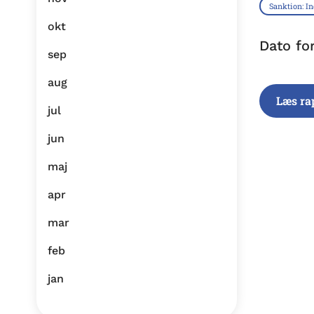
Sanktion: I
okt
Dato fo
sep
aug
Læs ra
jul
jun
maj
apr
mar
feb
jan