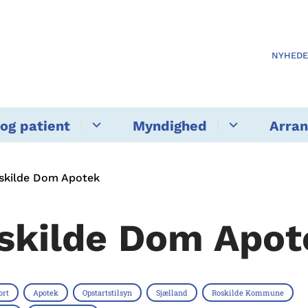
NYHED
og patient
Myndighed
Arra
skilde Dom Apotek
skilde Dom Apot
ort
Apotek
Opstartstilsyn
Sjælland
Roskilde Kommune