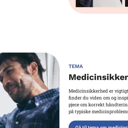
TEMA
Medicinsikke
Medicinsikkerhed er vigtigt
finder du viden om og inspi
pjece om korrekt håndtering 
på typiske medicinproblemst
Gå til tema om medicin