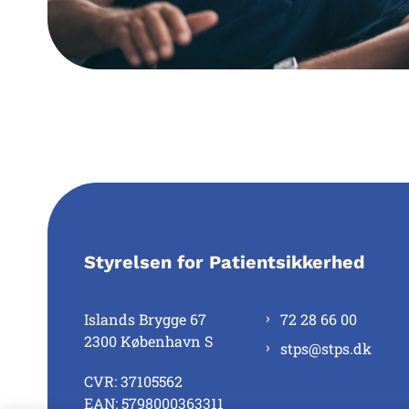
Styrelsen for Patientsikkerhed
Islands Brygge 67
72 28 66 00
2300 København S
stps@stps.dk
CVR: 37105562
EAN: 5798000363311