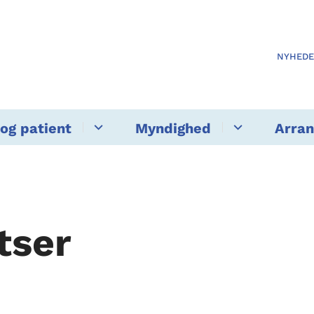
NYHED
og patient
Myndighed
Arra
tser