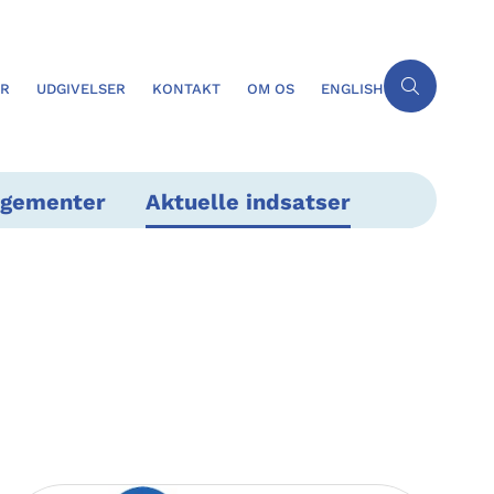
ER
UDGIVELSER
KONTAKT
OM OS
ENGLISH
ngementer
Aktuelle indsatser