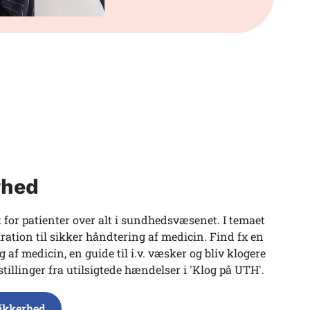
rhed
 for patienter over alt i sundhedsvæsenet. I temaet
ration til sikker håndtering af medicin. Find fx en
af medicin, en guide til i.v. væsker og bliv klogere
illinger fra utilsigtede hændelser i 'Klog på UTH'.
sikkerhed