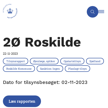
2Ø Roskilde
22-11-2023
Tilsynsrapport
Øjenlæge, optiker
Opstartstilsyn
Sjælland
Roskilde Kommune
Sanktion: Ingen
Planlagt tilsyn
Dato for tilsynsbesøget: 02-11-2023
Læs rapporten