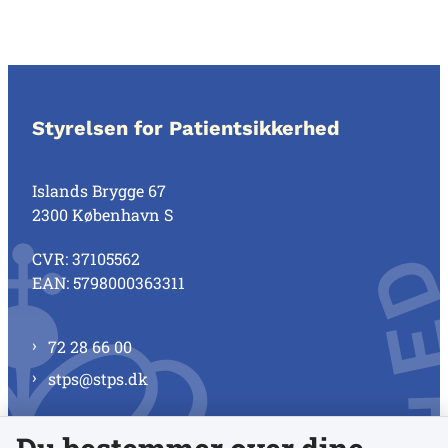
Styrelsen for Patientsikkerhed
Islands Brygge 67
2300 København S
CVR: 37105562
EAN: 5798000363311
72 28 66 00
stps@stps.dk