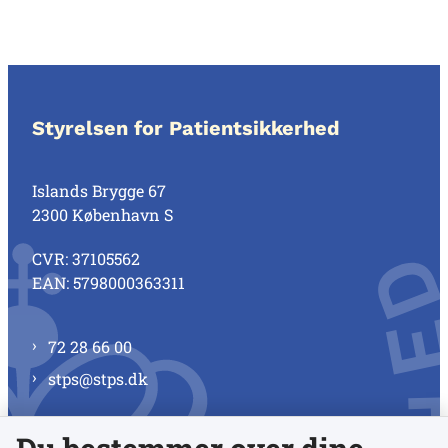
Styrelsen for Patientsikkerhed
Islands Brygge 67
2300 København S
CVR: 37105562
EAN: 5798000363311
72 28 66 00
stps@stps.dk