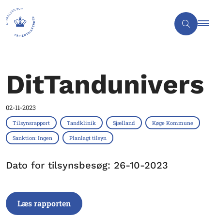
DitTandunivers
02-11-2023
Tilsynsrapport
Tandklinik
Sjælland
Køge Kommune
Sanktion: Ingen
Planlagt tilsyn
Dato for tilsynsbesøg: 26-10-2023
Læs rapporten