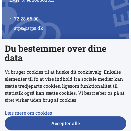
72 28 66 00
stps@stps.dk
Du bestemmer over dine
Se alle kontaktnumre
data
Vi bruger cookies til at huske dit cookievalg. Enkelte
elementer til fx at vise indhold fra sociale medier kan
Links
sætte tredjeparts cookies, ligesom funktionalitet til
statistik også kan sætte cookies. Vi bestræber os på at
sitet virker uden brug af cookies.
Udgivelser
Tilgængelighedserklæring
Læs mere om cookies
Data- og privatlivspolitik
Accepter alle
Cookies