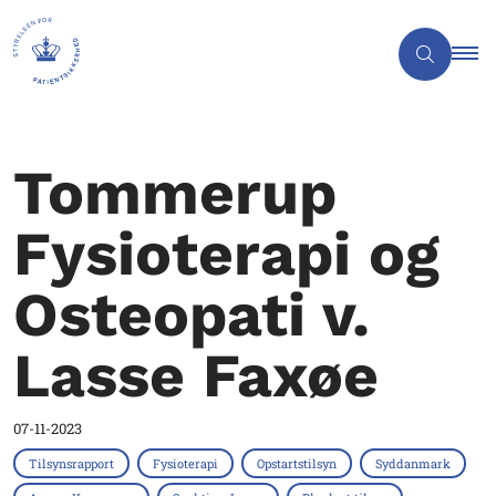
Tommerup
Fysioterapi og
Osteopati v.
Lasse Faxøe
07-11-2023
Tilsynsrapport
Fysioterapi
Opstartstilsyn
Syddanmark