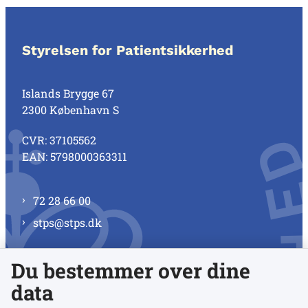
Styrelsen for Patientsikkerhed
Islands Brygge 67
2300 København S
CVR: 37105562
EAN: 5798000363311
72 28 66 00
stps@stps.dk
Du bestemmer over dine
Se alle kontaktnumre
data