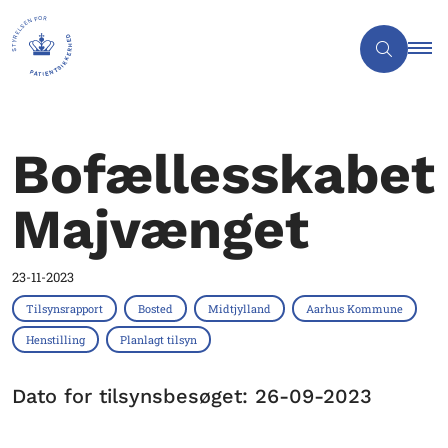
Bofællesskabet
Majvænget
23-11-2023
Tilsynsrapport
Bosted
Midtjylland
Aarhus Kommune
Henstilling
Planlagt tilsyn
Dato for tilsynsbesøget: 26-09-2023