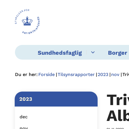
Sundhedsfaglig
Borger 
Du er her:
Forside
Tilsynsrapporter
2023
nov
Tr
Tr
2023
Al
dec
nov