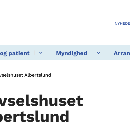
NYHED
og patient
Myndighed
Arra
ivselshuset Albertslund
ivselshuset
bertslund