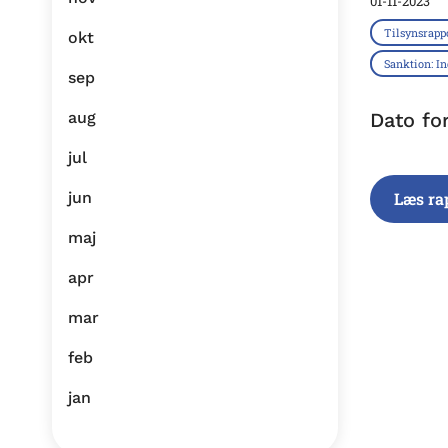
01-11-2023
Tilsynsrapp
okt
Sanktion: I
sep
aug
Dato fo
jul
jun
Læs ra
maj
apr
mar
feb
jan