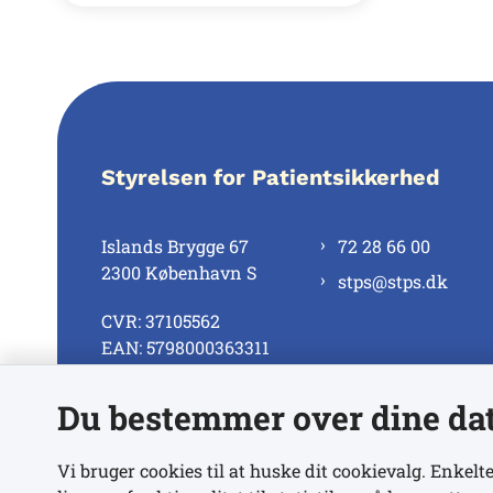
Styrelsen for Patientsikkerhed
Islands Brygge 67
72 28 66 00
2300 København S
stps@stps.dk
CVR: 37105562
EAN: 5798000363311
Du bestemmer over dine da
Se alle kontaktnumre
Vi bruger cookies til at huske dit cookievalg. Enkelte