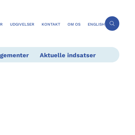
ER
UDGIVELSER
KONTAKT
OM OS
ENGLISH
ngementer
Aktuelle indsatser