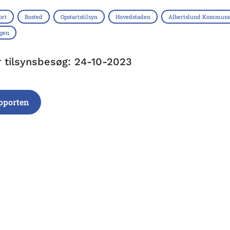
ort
Bosted
Opstartstilsyn
Hovedstaden
Albertslund Kommun
ngen
r tilsynsbesøg: 24-10-2023
pporten