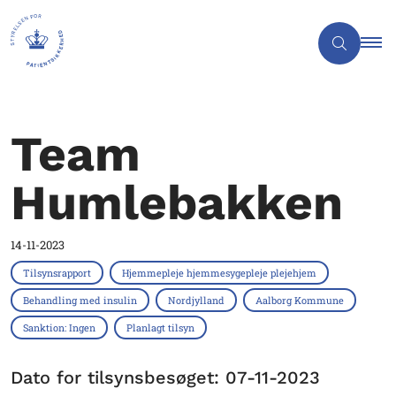
Team
Humlebakken
14-11-2023
Tilsynsrapport
Hjemmepleje hjemmesygepleje plejehjem
Behandling med insulin
Nordjylland
Aalborg Kommune
Sanktion: Ingen
Planlagt tilsyn
Dato for tilsynsbesøget: 07-11-2023