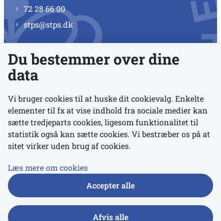
72 28 66 00
stps@stps.dk
Du bestemmer over dine
Se alle kontaktnumre
data
Vi bruger cookies til at huske dit cookievalg. Enkelte
elementer til fx at vise indhold fra sociale medier kan
Links
sætte tredjeparts cookies, ligesom funktionalitet til
statistik også kan sætte cookies. Vi bestræber os på at
sitet virker uden brug af cookies.
Udgivelser
Tilgængelighedserklæring
Læs mere om cookies
Data- og privatlivspolitik
Accepter alle
Cookies
Afvis alle