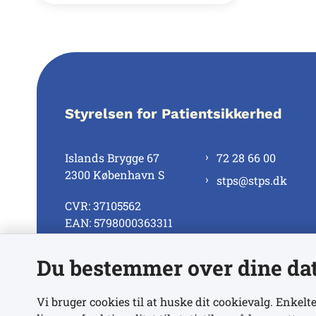
Styrelsen for Patientsikkerhed
Islands Brygge 67
72 28 66 00
2300 København S
stps@stps.dk
CVR: 37105562
EAN: 5798000363311
Du bestemmer over dine da
Se alle kontaktnumre
Vi bruger cookies til at huske dit cookievalg. Enkelte