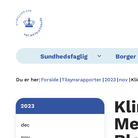
Sundhedsfaglig
Borger 
Du er her:
Forside
Tilsynsrapporter
2023
nov
Kl
Kli
2023
Me
dec
nov