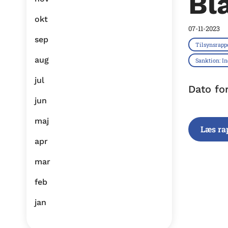
Bl
okt
07-11-2023
sep
Tilsynsrapp
aug
Sanktion: I
jul
Dato fo
jun
maj
Læs ra
apr
mar
feb
jan