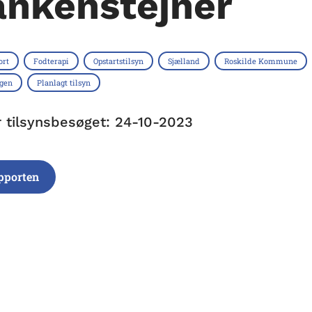
ankenstejner
ort
Fodterapi
Opstartstilsyn
Sjælland
Roskilde Kommune
ngen
Planlagt tilsyn
r tilsynsbesøget: 24-10-2023
pporten