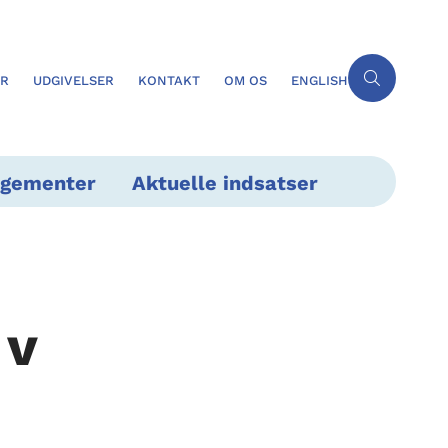
ER
UDGIVELSER
KONTAKT
OM OS
ENGLISH
ngementer
Aktuelle indsatser
 v