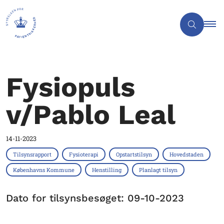
Fysiopuls
v/Pablo Leal
14-11-2023
Tilsynsrapport
Fysioterapi
Opstartstilsyn
Hovedstaden
Københavns Kommune
Henstilling
Planlagt tilsyn
Dato for tilsynsbesøget: 09-10-2023