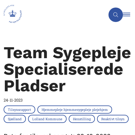
Team Sygepleje
Specialiserede
Pladser
24-11-2023
Tilsynsrapport
Hjemmepleje hjemmesygepleje plejehjem
Sjælland
Lolland Kommune
Henstilling
Reaktivt tilsyn