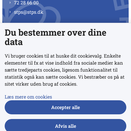
72 28 66 00
stps@stps.dk
Du bestemmer over dine
Se alle kontaktnumre
data
Vi bruger cookies til at huske dit cookievalg. Enkelte
elementer til fx at vise indhold fra sociale medier kan
Links
sætte tredjeparts cookies, ligesom funktionalitet til
statistik også kan sætte cookies. Vi bestræber os på at
sitet virker uden brug af cookies.
Udgivelser
Tilgængelighedserklæring
Læs mere om cookies
Data- og privatlivspolitik
Accepter alle
Cookies
Afvis alle