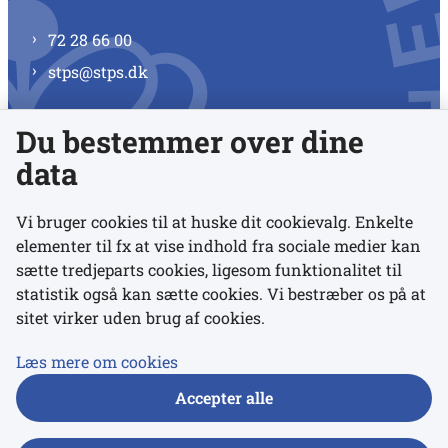
72 28 66 00
stps@stps.dk
Du bestemmer over dine
Se alle kontaktnumre
data
Vi bruger cookies til at huske dit cookievalg. Enkelte
elementer til fx at vise indhold fra sociale medier kan
Links
sætte tredjeparts cookies, ligesom funktionalitet til
statistik også kan sætte cookies. Vi bestræber os på at
sitet virker uden brug af cookies.
Udgivelser
Tilgængelighedserklæring
Læs mere om cookies
Data- og privatlivspolitik
Accepter alle
Cookies