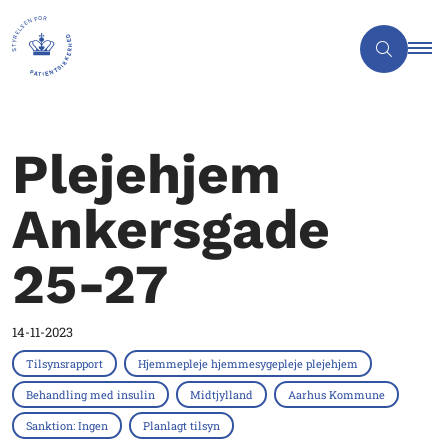
Plejehjem
Ankersgade
25-27
14-11-2023
Tilsynsrapport
Hjemmepleje hjemmesygepleje plejehjem
Behandling med insulin
Midtjylland
Aarhus Kommune
Sanktion: Ingen
Planlagt tilsyn