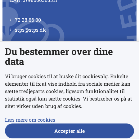
72 28 66 00
stps@stps.dk
Du bestemmer over dine
Se alle kontaktnumre
data
Vi bruger cookies til at huske dit cookievalg. Enkelte
elementer til fx at vise indhold fra sociale medier kan
Links
sætte tredjeparts cookies, ligesom funktionalitet til
statistik også kan sætte cookies. Vi bestræber os på at
sitet virker uden brug af cookies.
Udgivelser
Tilgængelighedserklæring
Læs mere om cookies
Data- og privatlivspolitik
Accepter alle
Cookies