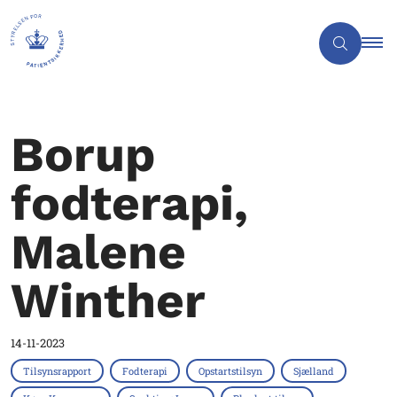
Borup
fodterapi,
Malene
Winther
14-11-2023
Tilsynsrapport
Fodterapi
Opstartstilsyn
Sjælland