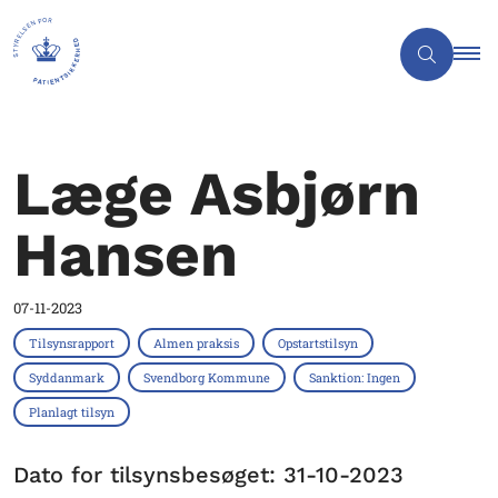
Læge Asbjørn
Hansen
07-11-2023
Tilsynsrapport
Almen praksis
Opstartstilsyn
Syddanmark
Svendborg Kommune
Sanktion: Ingen
Planlagt tilsyn
Dato for tilsynsbesøget: 31-10-2023