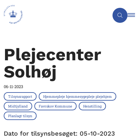
Plejecenter
Solhøj
06-11-2023
Tilsynsrapport
Hjemmepleje hjemmesygepleje plejehjem
Midtjylland
Favrskov Kommune
Henstilling
Planlagt tilsyn
Dato for tilsynsbesøget: 05-10-2023