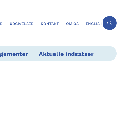
ER
UDGIVELSER
KONTAKT
OM OS
ENGLISH
ngementer
Aktuelle indsatser