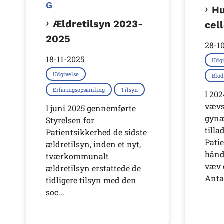
G
H
Ældretilsyn 2023-
cel
2025
28-1
18-11-2025
Udgi
Udgivelse
Blod
Erfaringsopsamling
Tilsyn
I 202
vævs
I juni 2025 gennemførte
gynæ
Styrelsen for
tilla
Patientsikkerhed de sidste
Patie
ældretilsyn, inden et nyt,
hånd
tværkommunalt
væv o
ældretilsyn erstattede de
Antal
tidligere tilsyn med den
soc...