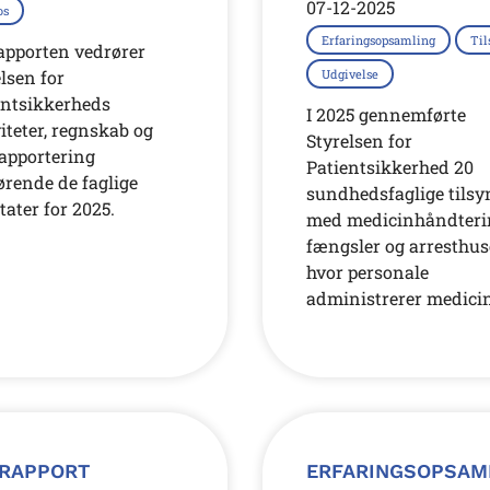
07-12-2025
os
Erfaringsopsamling
Til
apporten vedrører
lsen for
Udgivelse
entsikkerheds
I 2025 gennemførte
iteter, regnskab og
Styrelsen for
apportering
Patientsikkerhed 20
ørende de faglige
sundhedsfaglige tilsy
tater for 2025.
med medicinhåndteri
fængsler og arresthus
hvor personale
administrerer medicin
RAPPORT
ERFARINGSOPSAM