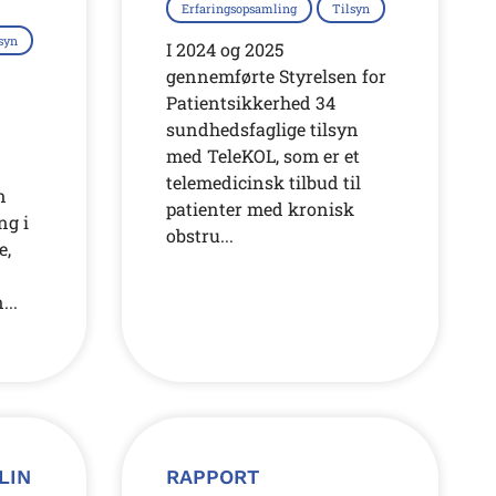
Erfaringsopsamling
Tilsyn
syn
I 2024 og 2025
gennemførte Styrelsen for
Patientsikkerhed 34
sundhedsfaglige tilsyn
med TeleKOL, som er et
telemedicinsk tilbud til
n
patienter med kronisk
ng i
obstru...
e,
...
LIN
RAPPORT