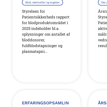
Blod, væv/celler og organer
Om 
Styrelsen for
Årsr
Patientsikkerheds rapport
Styre
for blodproduktområdet i
Pati
2025 indeholder bl.a.
aktiv
oplysninger om antallet af
målr
bloddonorer,
vedr
fuldblodstapninger og
resul
plasmatapni...
ERFARINGSOPSAMLIN
ÅRS