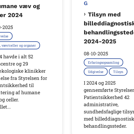
G
umane væv og
Tilsyn med
ler 2024
billeddiagnostis
0-2025
behandlingssted
velse
2024-2025
, væv/celler og organer
08-10-2025
4 havde i alt 52
Erfaringsopsamling
centre og 29
kologiske klinikker
Udgivelse
Tilsyn
delse fra Styrelsen for
I 2024 og 2025
ntsikkerhed til
gennemførte Styrelsen
tering af humane
Patientsikkerhed 42
g celler.
administrative,
let...
sundhedsfaglige tilsy
med billeddiagnostis
behandlingssteder.