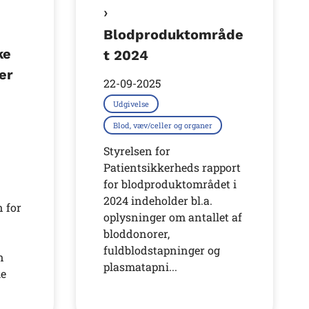
Blodproduktområde
ke
t 2024
er
22-09-2025
Udgivelse
Blod, væv/celler og organer
Styrelsen for
Patientsikkerheds rapport
for blodproduktområdet i
2024 indeholder bl.a.
 for
oplysninger om antallet af
bloddonorer,
fuldblodstapninger og
n
plasmatapni...
ke