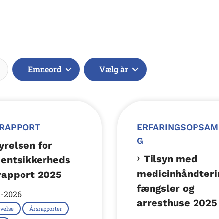
Søg
Emneord
Vælg år
RAPPORT
ERFARINGSOPSAM
G
yrelsen for
Tilsyn med
ientsikkerheds
medicinhåndterin
rapport 2025
fængsler og
3-2026
arresthuse 2025
velse
Årsrapporter