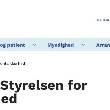
NYHED
og patient
Myndighed
Arra
tientsikkerhed
 Styrelsen for
hed