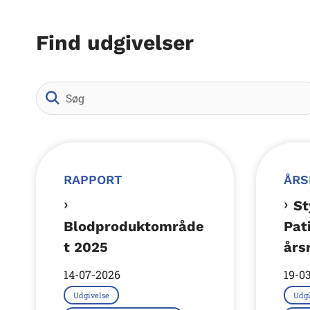
Find udgivelser
RAPPORT
ÅRS
St
Blodproduktområde
Pat
t 2025
års
14-07-2026
19-0
Udgivelse
Udgi