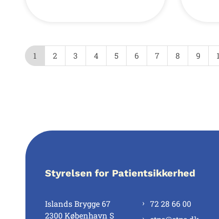
1
2
3
4
5
6
7
8
9
Styrelsen for Patientsikkerhed
Islands Brygge 67
72 28 66 00
2300 København S