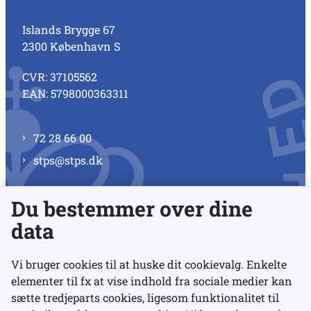
Islands Brygge 67
2300 København S
CVR: 37105562
EAN: 5798000363311
72 28 66 00
stps@stps.dk
Du bestemmer over dine
Se alle kontaktnumre
data
Vi bruger cookies til at huske dit cookievalg. Enkelte
elementer til fx at vise indhold fra sociale medier kan
Links
sætte tredjeparts cookies, ligesom funktionalitet til