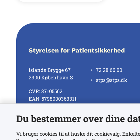
Styrelsen for Patientsikkerhed
Islands Brygge 67
72 28 66 00
2300 København S
stps@stps.dk
CVR: 37105562
EAN: 5798000363311
Du bestemmer over dine da
Se alle kontaktnumre
Vi bruger cookies til at huske dit cookievalg. Enkelte