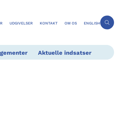
ER
UDGIVELSER
KONTAKT
OM OS
ENGLISH
ngementer
Aktuelle indsatser