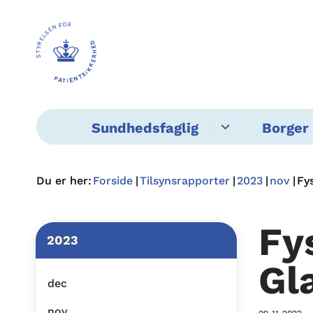
Sundhedsfaglig
Borger 
Du er her:
Forside
Tilsynsrapporter
2023
nov
Fy
Fy
2023
Gl
dec
nov