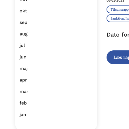
09-11-2023
Tilsynsrapp
okt
Sanktion: I
sep
aug
Dato fo
jul
jun
Læs ra
maj
apr
mar
feb
jan