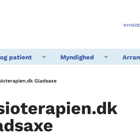
NYHED
og patient
Myndighed
Arra
sioterapien.dk Gladsaxe
sioterapien.dk
adsaxe