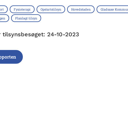
ort
Fysioterapi
Opstartstilsyn
Hovedstaden
Gladsaxe Kommu
ngen
Planlagt tilsyn
r tilsynsbesøget: 24-10-2023
pporten