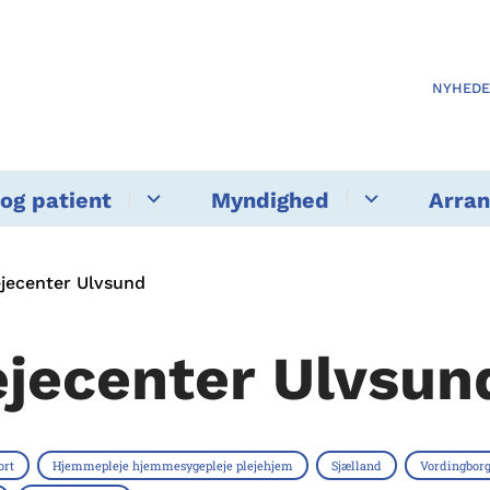
NYHED
og patient
Myndighed
Arra
ejecenter Ulvsund
ejecenter Ulvsun
ort
Hjemmepleje hjemmesygepleje plejehjem
Sjælland
Vordingbo