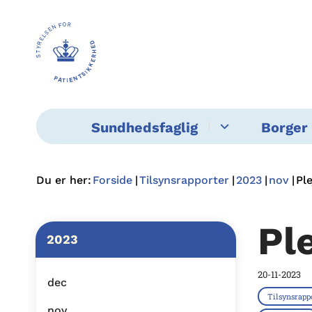
Sundhedsfaglig
Borger 
Du er her:
Forside
Tilsynsrapporter
2023
nov
Pl
Pl
2023
20-11-2023
dec
Tilsynsrapp
nov