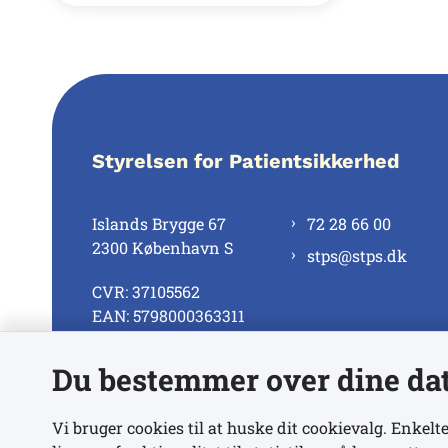
Styrelsen for Patientsikkerhed
Islands Brygge 67
72 28 66 00
2300 København S
stps@stps.dk
CVR: 37105562
EAN: 5798000363311
Du bestemmer over dine da
Se alle kontaktnumre
Vi bruger cookies til at huske dit cookievalg. Enkelte