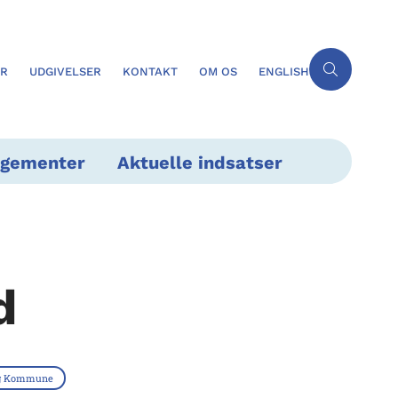
ER
UDGIVELSER
KONTAKT
OM OS
ENGLISH
ngementer
Aktuelle indsatser
d
rg Kommune