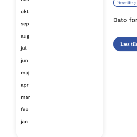
Henstilling
okt
Dato fo
sep
aug
Læs ti
jul
jun
maj
apr
mar
feb
jan