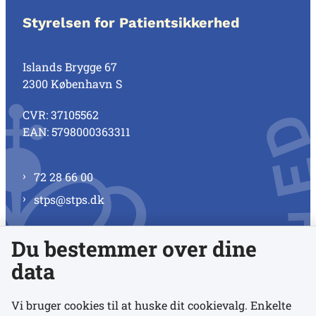
Styrelsen for Patientsikkerhed
Islands Brygge 67
2300 København S
CVR: 37105562
EAN: 5798000363311
72 28 66 00
stps@stps.dk
Du bestemmer over dine
Se alle kontaktnumre
data
Vi bruger cookies til at huske dit cookievalg. Enkelte