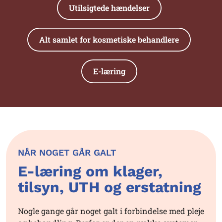
Utilsigtede hændelser
Alt samlet for kosmetiske behandlere
E-læring
NÅR NOGET GÅR GALT
E-læring om klager,
tilsyn, UTH og erstatning
Nogle gange går noget galt i forbindelse med pleje