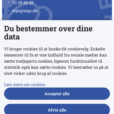
72 28 66 00
stps@stps.dk
Du bestemmer over dine
Se alle kontaktnumre
data
Vi bruger cookies til at huske dit cookievalg. Enkelte
elementer til fx at vise indhold fra sociale medier kan
Links
sætte tredjeparts cookies, ligesom funktionalitet til
statistik også kan sætte cookies. Vi bestræber os på at
sitet virker uden brug af cookies.
Udgivelser
Tilgængelighedserklæring
Læs mere om cookies
Data- og privatlivspolitik
Accepter alle
Cookies
Afvis alle