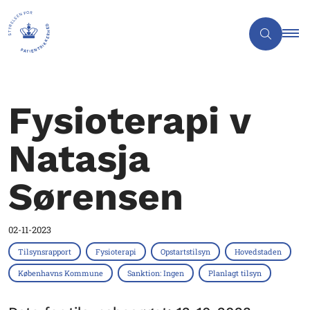
Fysioterapi v
Natasja
Sørensen
02-11-2023
Tilsynsrapport
Fysioterapi
Opstartstilsyn
Hovedstaden
Københavns Kommune
Sanktion: Ingen
Planlagt tilsyn