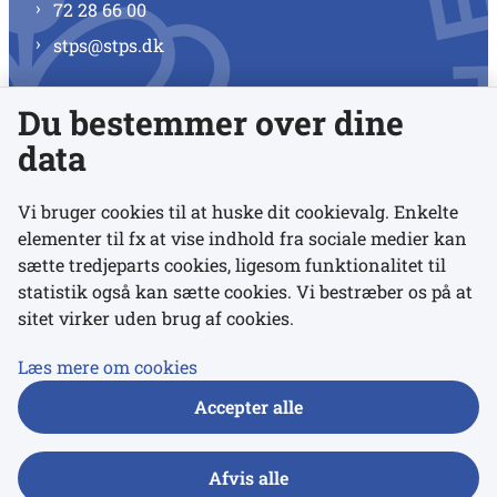
72 28 66 00
stps@stps.dk
Du bestemmer over dine
Se alle kontaktnumre
data
Vi bruger cookies til at huske dit cookievalg. Enkelte
elementer til fx at vise indhold fra sociale medier kan
Links
sætte tredjeparts cookies, ligesom funktionalitet til
statistik også kan sætte cookies. Vi bestræber os på at
sitet virker uden brug af cookies.
Udgivelser
Tilgængelighedserklæring
Læs mere om cookies
Data- og privatlivspolitik
Accepter alle
Cookies
Afvis alle