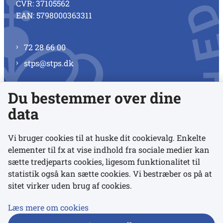
CVR: 37105562
EAN: 5798000363311
72 28 66 00
stps@stps.dk
Du bestemmer over dine
Se alle kontaktnumre
data
Vi bruger cookies til at huske dit cookievalg. Enkelte
elementer til fx at vise indhold fra sociale medier kan
Links
sætte tredjeparts cookies, ligesom funktionalitet til
statistik også kan sætte cookies. Vi bestræber os på at
sitet virker uden brug af cookies.
Udgivelser
Tilgængelighedserklæring
Læs mere om cookies
Data- og privatlivspolitik