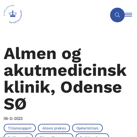
Almen og
akutmedicinsk
klinik, Odense
SØ
06-11-2023
Tilsynsrapport
Almen praksis
Opstartstilsyn