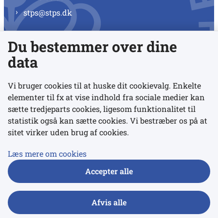
stps@stps.dk
Du bestemmer over dine
Se alle kontaktnumre
data
Vi bruger cookies til at huske dit cookievalg. Enkelte
elementer til fx at vise indhold fra sociale medier kan
Links
sætte tredjeparts cookies, ligesom funktionalitet til
statistik også kan sætte cookies. Vi bestræber os på at
sitet virker uden brug af cookies.
Udgivelser
Tilgængelighedserklæring
Læs mere om cookies
Data- og privatlivspolitik
Accepter alle
Cookies
Afvis alle