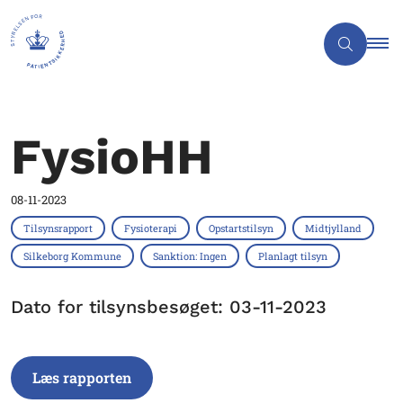
FysioHH
08-11-2023
Tilsynsrapport
Fysioterapi
Opstartstilsyn
Midtjylland
Silkeborg Kommune
Sanktion: Ingen
Planlagt tilsyn
Dato for tilsynsbesøget: 03-11-2023
Læs rapporten