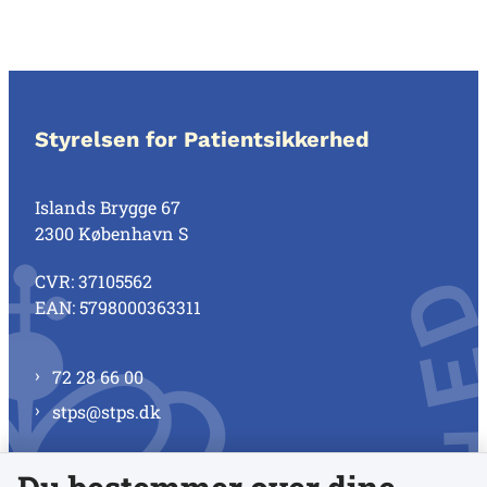
Styrelsen for Patientsikkerhed
Islands Brygge 67
2300 København S
CVR: 37105562
EAN: 5798000363311
72 28 66 00
stps@stps.dk