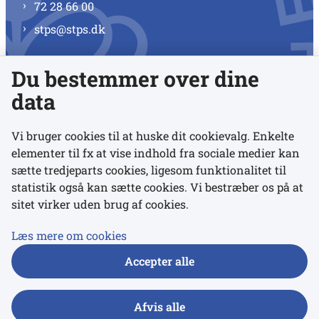
72 28 66 00
stps@stps.dk
Du bestemmer over dine
Se alle kontaktnumre
data
Vi bruger cookies til at huske dit cookievalg. Enkelte
elementer til fx at vise indhold fra sociale medier kan
Links
sætte tredjeparts cookies, ligesom funktionalitet til
statistik også kan sætte cookies. Vi bestræber os på at
sitet virker uden brug af cookies.
Udgivelser
Tilgængelighedserklæring
Læs mere om cookies
Data- og privatlivspolitik
Accepter alle
Cookies
Afvis alle