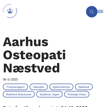
Aarhus
Osteopati
Næstved
06-11-2023
Tilsynsrapport
Osteopati
Opstartstilsyn
Sjælland
Næstved Kommune
Sanktion: Ingen
Planlagt tilsyn