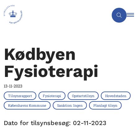
Kødbyen
Fysioterapi
13-11-2023
Tilsynsrapport
Fysioterapi
Opstartstilsyn
Hovedstaden
Københavns Kommune
Sanktion: Ingen
Planlagt tilsyn
Dato for tilsynsbesøg: 02-11-2023