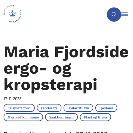
Maria Fjordside
ergo- og
kropsterapi
17-11-2023
Tilsynsrapport
Ergoterapi
Opstartstilsyn
Sjælland
Næstved Kommune
Sanktion: Ingen
Planlagt tilsyn