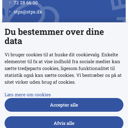
72 28 66 00
stps@stps.dk
Du bestemmer over dine
Se alle kontaktnumre
data
Vi bruger cookies til at huske dit cookievalg. Enkelte
elementer til fx at vise indhold fra sociale medier kan
Links
sætte tredjeparts cookies, ligesom funktionalitet til
statistik også kan sætte cookies. Vi bestræber os på at
sitet virker uden brug af cookies.
Udgivelser
Tilgængelighedserklæring
Læs mere om cookies
Data- og privatlivspolitik
Accepter alle
Cookies
Afvis alle