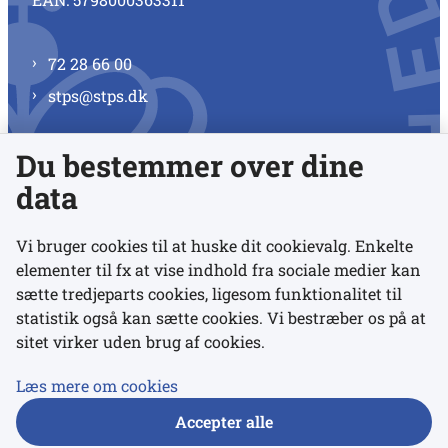
72 28 66 00
stps@stps.dk
Du bestemmer over dine
Se alle kontaktnumre
data
Vi bruger cookies til at huske dit cookievalg. Enkelte
elementer til fx at vise indhold fra sociale medier kan
Links
sætte tredjeparts cookies, ligesom funktionalitet til
statistik også kan sætte cookies. Vi bestræber os på at
sitet virker uden brug af cookies.
Udgivelser
Tilgængelighedserklæring
Læs mere om cookies
Data- og privatlivspolitik
Accepter alle
Cookies