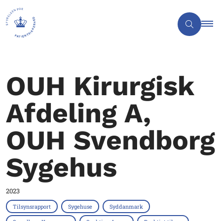
OUH Kirurgisk
Afdeling A,
OUH Svendborg
Sygehus
2023
Tilsynsrapport
Sygehuse
Syddanmark