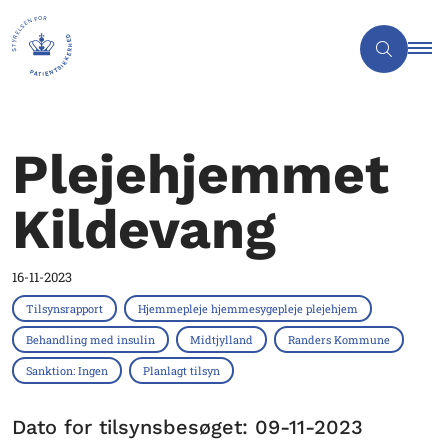
Plejehjemmet
Kildevang
16-11-2023
Tilsynsrapport
Hjemmepleje hjemmesygepleje plejehjem
Behandling med insulin
Midtjylland
Randers Kommune
Sanktion: Ingen
Planlagt tilsyn
Dato for tilsynsbesøget: 09-11-2023