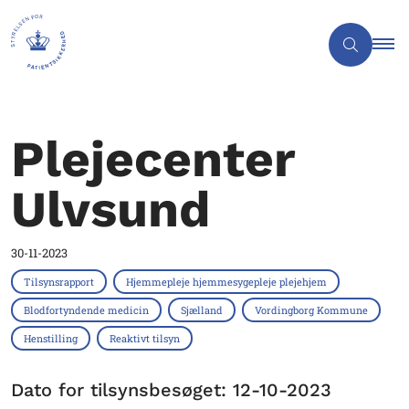
Plejecenter
Ulvsund
30-11-2023
Tilsynsrapport
Hjemmepleje hjemmesygepleje plejehjem
Blodfortyndende medicin
Sjælland
Vordingborg Kommune
Henstilling
Reaktivt tilsyn
Dato for tilsynsbesøget: 12-10-2023